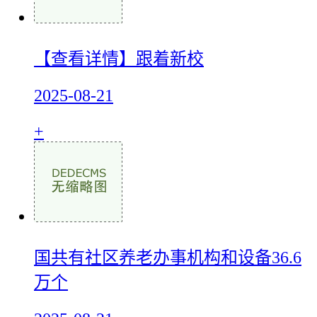
【查看详情】跟着新校
2025-08-21
+
国共有社区养老办事机构和设备36.6
万个