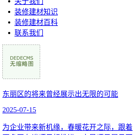
关于我们
装修建材知识
装修建材百科
联系我们
东丽区的将来曾经展示出无限的可能
2025-07-15
为企业带来新机缘，春暖花开之际，跟着