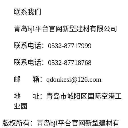
联系我们
青岛bjl平台官网新型建材有限公司
联系电话：0532-87717999
联系电话：0532-87718768
邮 箱：qdoukesi@126.com
地 址：青岛市城阳区国际空港工
业园
版权所有：青岛bjl平台官网新型建材有