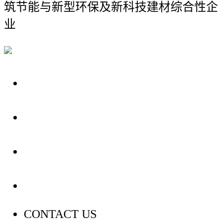
筑节能与新型环保及新科技建材综合性企
业
关于我们
装修建材知识
装修建材百科
联系我们
CONTACT US