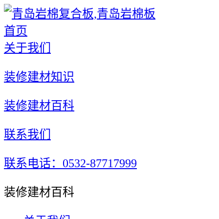
首页
关于我们
装修建材知识
装修建材百科
联系我们
联系电话：0532-87717999
装修建材百科