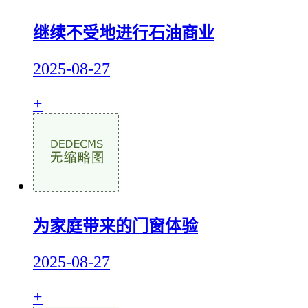
继续不受地进行石油商业
2025-08-27
+
为家庭带来的门窗体验
2025-08-27
+