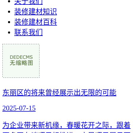
关于我们
装修建材知识
装修建材百科
联系我们
东丽区的将来曾经展示出无限的可能
2025-07-15
为企业带来新机缘，春暖花开之际，跟着