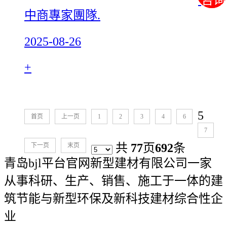
咨询
咨询
中商專家團隊.
2025-08-26
+
5
首页
上一页
1
2
3
4
6
7
共
77
页
692
条
下一页
末页
青岛bjl平台官网新型建材有限公司
一家
从事科研、生产、销售、施工于一体的建
筑节能与新型环保及新科技建材综合性企
业