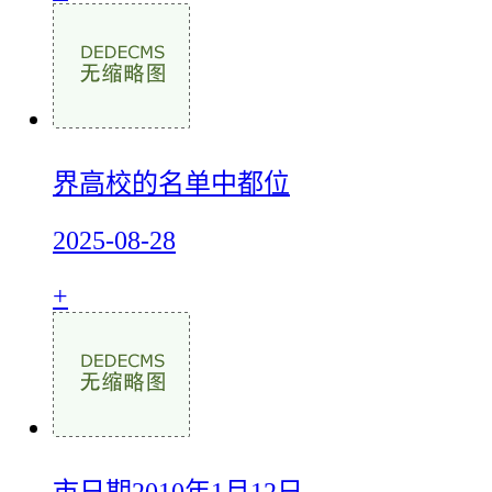
界高校的名单中都位
2025-08-28
+