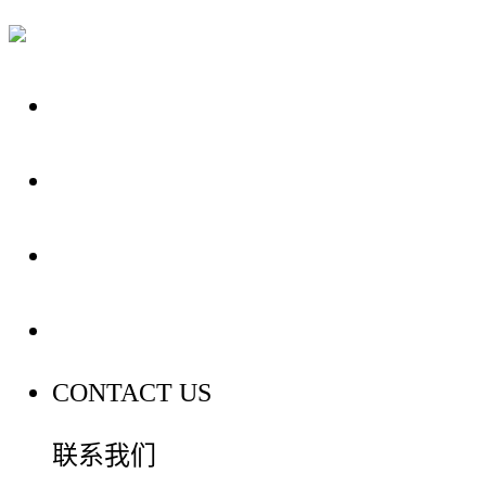
关于我们
装修建材知识
装修建材百科
联系我们
CONTACT US
联系我们