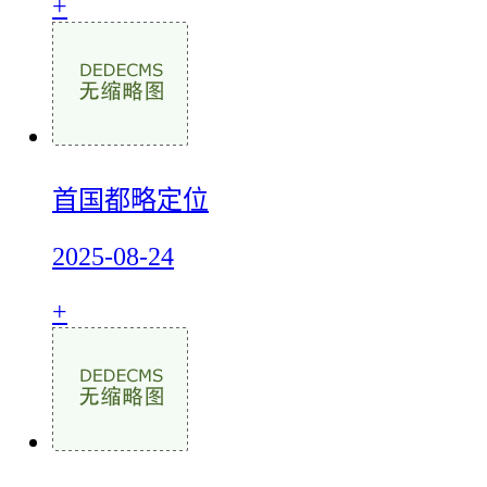
+
首国都略定位
2025-08-24
+