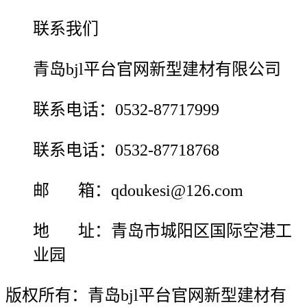
联系我们
青岛bjl平台官网新型建材有限公司
联系电话：0532-87717999
联系电话：0532-87718768
邮 箱：qdoukesi@126.com
地 址：青岛市城阳区国际空港工
业园
版权所有：青岛bjl平台官网新型建材有