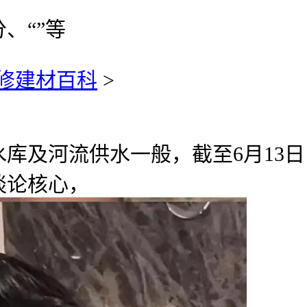
、“”等
修建材百科
>
及河流供水一般，截至6月13日
谈论核心，