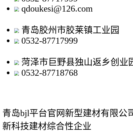
qdoukesi@126.com
青岛胶州市胶莱镇工业园
0532-87717999
菏泽市巨野县独山返乡创业
0532-87718768
青岛bjl平台官网新型建材有限公
新科技建材综合性企业