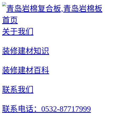
首页
关于我们
装修建材知识
装修建材百科
联系我们
联系电话：0532-87717999