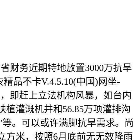
省财务近期特地放置3000万抗旱
卡V.4.5.10(中国)网坐-
不少，即赶上立法机构风暴，如台内
植灌溉机井和56.85万项灌排沟
”等。可以或许满脚抗旱需求。尚
亿立方米，按照6月底前无无效降雨