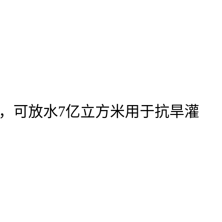
，可放水7亿立方米用于抗旱灌