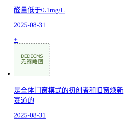
醛量低于0.1mg/L
2025-08-31
+
是全体门窗模式的初创者和旧窗焕新
赛道的
2025-08-31