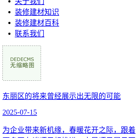
关于我们
装修建材知识
装修建材百科
联系我们
东丽区的将来曾经展示出无限的可能
2025-07-15
为企业带来新机缘，春暖花开之际，跟着