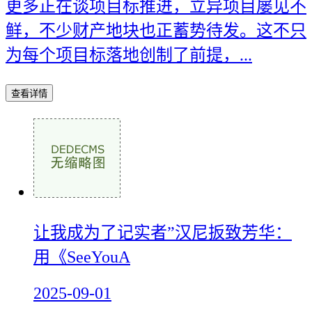
更多正在谈项目标推进，立异项目屡见不
鲜，不少财产地块也正蓄势待发。这不只
为每个项目标落地创制了前提，...
查看详情
让我成为了记实者”汉尼扳致芳华：
用《SeeYouA
2025-09-01