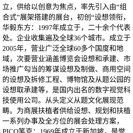
立，供给以创意为焦点，率先引入由“组
合式”展架搭建的展台，初创“设想领衔，
华毅东方：1997年成立于，二十余个代表
处。企业收集遍及全球36个城市。成立于
2005年，营业广泛全球60多个国度和地
域，次要营业涵盖博览会设想和承建、市
场推广勾当的筹谋设想及制做、商用空间
的设想及拆修工程、博物馆及从题公园的
设想取承建等，是国内出名的数字视觉科
技使用公司。从头定义从题文化展现范
畴。为商展扶植者供给设想、规划和扶植
一系列办事及全方位的展会处理方案，
PICO笔克：1969年成立于新加坡，是誉