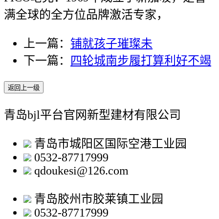
满全球的全方位品牌激活专家，
上一篇：
铺就孩子璀璨未
下一篇：
四轮城南步履打算利好不竭
返回上一级
青岛bjl平台官网新型建材有限公司
青岛市城阳区国际空港工业园
0532-87717999
qdoukesi@126.com
青岛胶州市胶莱镇工业园
0532-87717999