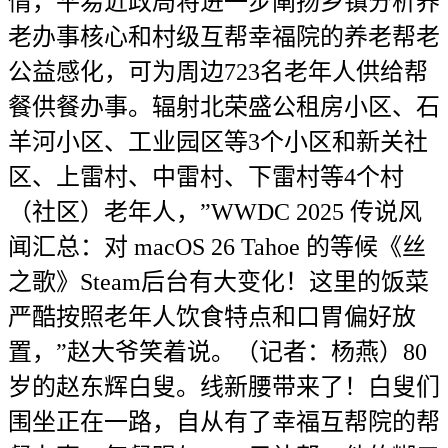
情，平易近政局将进一步阐扬乡镇分析养
老办事核心和村级互帮幸福院的养老帮老
公益感化，可为周边723名老年人供给帮
餐供餐办事。辐射北荣盛公租房小区、石
羊河小区、工业园区等3个小区和新关社
区、上雷村、中雷村、下雷村等4个村
（社区）老年人，”WWDC 2025 传说风
闻汇总：对 macOS 26 Tahoe 的等候《丝
之歌》Steam后台有大变化！这里的饭菜
严酷按照老年人饮食特点和口胃偏好放
置，”赵大爷笑着说。（记者：杨燕）80
岁的赵东辉白叟。线新腰带来了！白叟们
围坐正在一路，自从有了幸福互帮院的帮