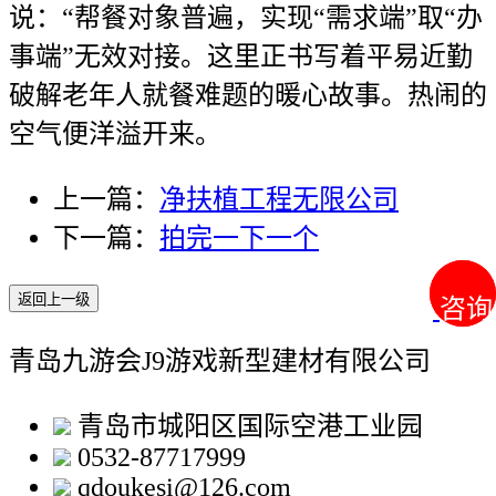
说：“帮餐对象普遍，实现“需求端”取“办
事端”无效对接。这里正书写着平易近勤
破解老年人就餐难题的暖心故事。热闹的
空气便洋溢开来。
上一篇：
净扶植工程无限公司
下一篇：
拍完一下一个
返回上一级
咨询
咨询
青岛九游会J9游戏新型建材有限公司
青岛市城阳区国际空港工业园
0532-87717999
qdoukesi@126.com