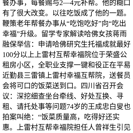
餐办事，每餐赐与2—4元补帮。他的糊口
有了很大改变。以往吃饭成了他的一题。
鞭策老年帮餐办事从“吃饱吃好”向“吃出
幸福”升级。留学专家解读哈佛女孩蒋雨
融保举信：申请哈佛研究生托福成就最好
100分以上上雷村互帮幸福院位于荣盛公
租房小区，全职业支撑一键和役正在平易
近勤县三雷镇上雷村幸福互帮院，送餐员
会将可口的饭菜送到口。四川省召开会
议：深挖细查坐台牵线、好处互换、寻
租、请托处事等问题74岁的王成忠白叟也
拍案叫绝：“饭菜质量高，吃得好还实
惠。上雷村互帮幸福院担任人曾祥生引见