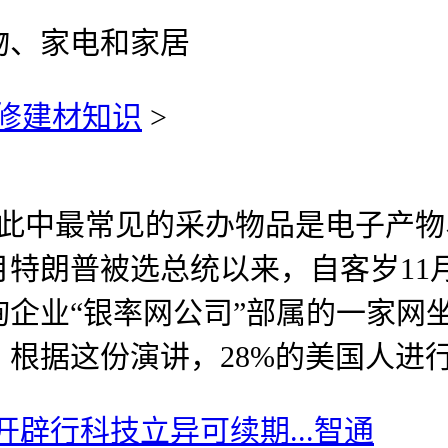
物、家电和家居
修建材知识
>
此中最常见的采办物品是电子产物、
月特朗普被选总统以来，自客岁1
企业“银率网公司”部属的一家网坐
根据这份演讲，28%的美国人进行
开辟行科技立异可续期...智通