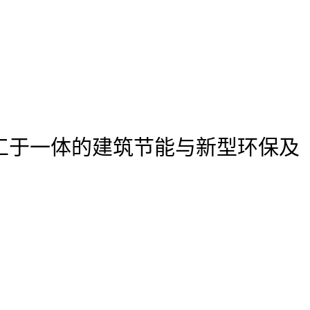
工于一体的建筑节能与新型环保及