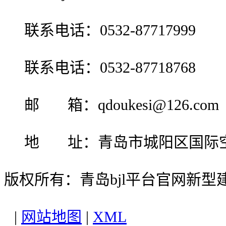
联系电话：0532-87717999
联系电话：0532-87718768
邮 箱：qdoukesi@126.com
地 址：青岛市城阳区国际
版权所有：青岛bjl平台官网新型
|
网站地图
|
XML