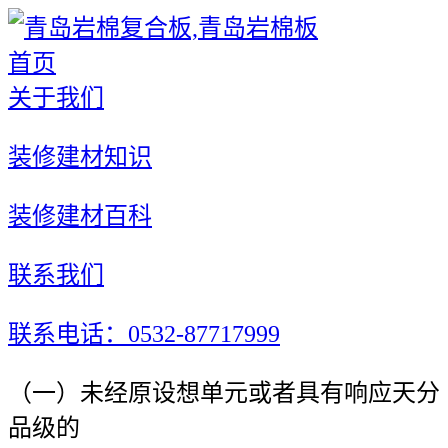
首页
关于我们
装修建材知识
装修建材百科
联系我们
联系电话：0532-87717999
（一）未经原设想单元或者具有响应天分
品级的