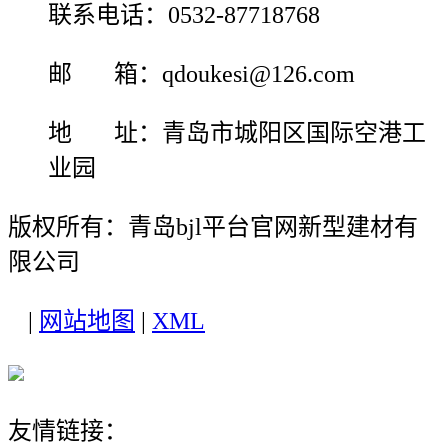
联系电话：0532-87718768
邮 箱：qdoukesi@126.com
地 址：青岛市城阳区国际空港工
业园
版权所有：青岛bjl平台官网新型建材有
限公司
|
网站地图
|
XML
友情链接：