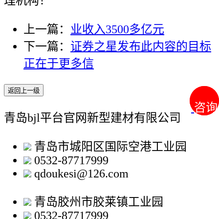
理机构！
上一篇：
业收入3500多亿元
下一篇：
证券之星发布此内容的目标
正在于更多信
返回上一级
咨询
咨询
青岛bjl平台官网新型建材有限公司
青岛市城阳区国际空港工业园
0532-87717999
qdoukesi@126.com
青岛胶州市胶莱镇工业园
0532-87717999