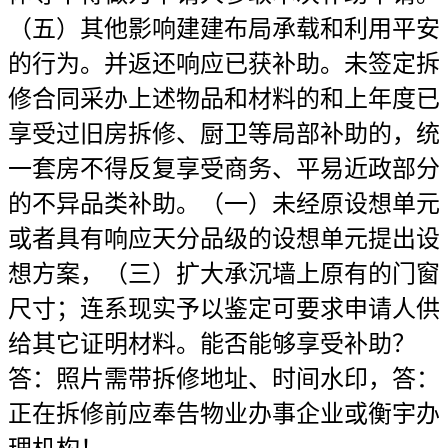
（五）其他影响建建布局承载和利用平安
的行为。并返还响应已获补助。未签定拆
修合同采办上述物品和材料的和上年度已
享受过旧房拆修、厨卫等局部补助的，统
一套房不得反复享受商务、平易近政部分
的不异品类补助。（一）未经原设想单元
或者具有响应天分品级的设想单元提出设
想方案，（三）扩大承沉墙上原有的门窗
尺寸；连系现实予以鉴定可要求申请人供
给其它证明材料。能否能够享受补助？
答：照片需带拆修地址、时间水印，答：
正在拆修前应奉告物业办事企业或衡宇办