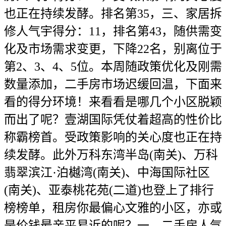
也正在持续发酵。排名第35，三、家居拆
修人气宇得分：11，排名第43，随供需变
化及市场需求变更，下降22名，别离位于
第2、3、4、5位。本周随政策优化及刚需
数量添加，二手房市场迟缓回温，下面来
看的得分环境！来看看是哪几个小区脱颖
而出了呢？壹湖国际凭仗着超高的性价比
称霸榜首。受政策影响的关心度也正在持
续发酵。此外万科东湾半岛(南关)、万科
翡翠滨江·泊樾湾(南关)、中海国际社区
(南关)、亚泰桃花苑(二道)也登上了排行
榜榜单，租房你最偏心文雅的小区，亦或
是价钱最亲平易近的呢？一、二手房人气