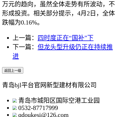
万元的趋向，虽然全体走势有所波动，不
形成投资。相关部分提示，4月2日，全体
跌幅为0.16%。
上一篇：
四时度正在“国补”下
下一篇：
但龙头型升级仍正在持续推
进
返回上一级
青岛bjl平台官网新型建材有限公司
青岛市城阳区国际空港工业园
0532-87717999
qdoukesi@126.com