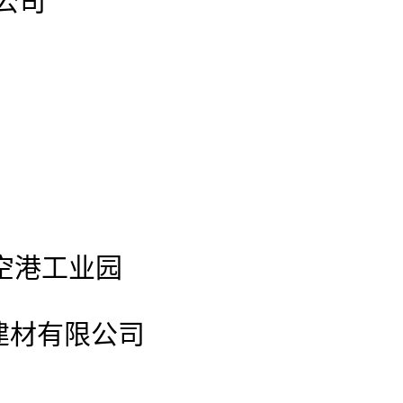
公司
空港工业园
建材有限公司