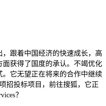
，跟着中国经济的快速成长，高
方面获得了国度的承认。不竭优化
贰。它无望正在将来的合作中继续
2项招投标项目，前往搜狐，它正
vices？