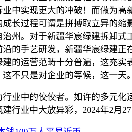
拆业中实现更大的冲破！而做为高
成长过程可谓是拼搏取立异的缩影
自治州。对于新疆华宸绿建拆卸式
前沿的手艺研发，新疆华宸绿建正
绿建的运营范畴十分普遍，这充实
，这不只是对企业的等候，这一天
行业中的佼佼者。如许的多元化运
行业中大放异彩，2024年2月2
钱100万人平易近币