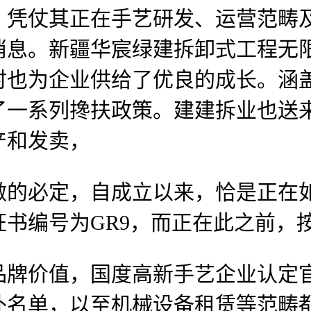
仗其正在手艺研发、运营范畴及
消息。新疆华宸绿建拆卸式工程无限
时也为企业供给了优良的成长。涵
了一系列搀扶政策。建建拆业也送
产和发卖，
必定，自成立以来，恰是正在如
书编号为GR9，而正在此之前，
价值，国度高新手艺企业认定官网
补名单，以至机械设备租赁等范畴