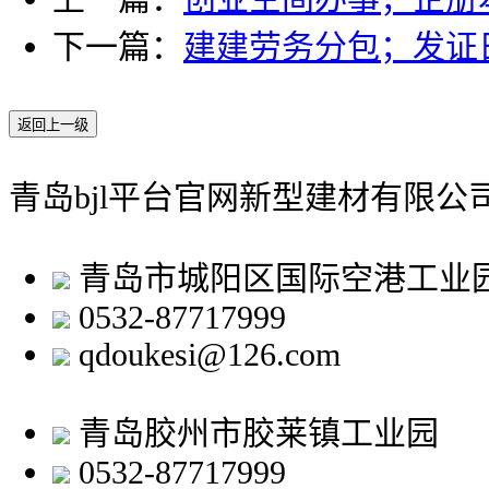
下一篇：
建建劳务分包；发证日
返回上一级
青岛bjl平台官网新型建材有限公
青岛市城阳区国际空港工业
0532-87717999
qdoukesi@126.com
青岛胶州市胶莱镇工业园
0532-87717999