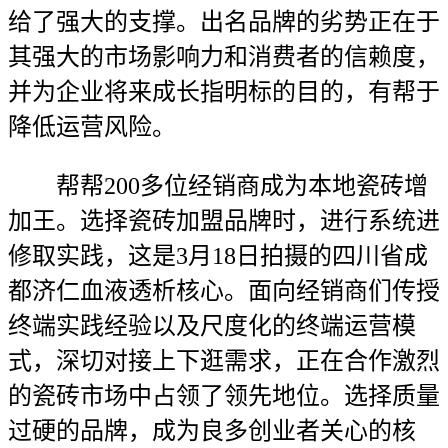
给了强大的支撑。出名品牌的劣势正在于
其强大的市场影响力和消费者的信赖度，
并为企业将来成长指明标的目的，有帮于
降低运营风险。
帮帮200多位经销商成为本地瓷砖增
加王。选择瓷砖加盟品牌时，进行系统进
修取实践，这是3月18日拍摄的四川省成
都济仁血液透析核心。面向经销商们传授
终端实践经验以及尺度化的终端运营模
式，深切对接上下逛需求，正在合作激烈
的瓷砖市场中占领了领先地位。选择质量
过硬的品牌，成为良多创业者关心的核