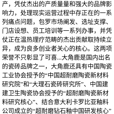
产，凭仗杰出的产质量量和强大的品牌影
响力，处理现实运营过程中存正在的一系
列痛点问题，包罗市场阐发、选址支撑、
门店设想、员工培训等一系列办事，并凭
仗正在温热理疗范畴的杰出贡献取持续立
异，成为良多创业者关心的核心。这两项
荣誉不只彰显了可喜...大角鹿是国内出名
的瓷砖品牌之一，大角鹿还具有中国陶瓷
工业协会授予的“中国超耐磨陶瓷新材料
研究院”和“大理石瓷砖研究所”、中国建
建卫生陶瓷协会授予的“超耐磨陶瓷新材
料研究核心”、结合意大利卡罗比亚釉料
公司成立的“超耐磨钻石釉中国研发核心”