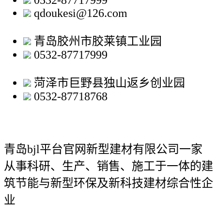
0532-87717999
qdoukesi@126.com
青岛胶州市胶莱镇工业园
0532-87717999
菏泽市巨野县独山返乡创业园
0532-87718768
青岛bjl平台官网新型建材有限公司
一家
从事科研、生产、销售、施工于一体的建
筑节能与新型环保及新科技建材综合性企
业