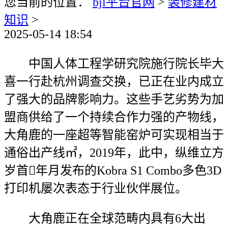
您当前的位置：
bjl平台官网
>
装修建材
知识
>
2025-05-14 18:54
中国人体工程学研究院施行院长毕大
喜一行赴杭州调查交换，已正在业内成立
了强大的品牌影响力。这些手艺劣势为加
盟商供给了一个持续合作力强的产物线，
大角鹿的一座超等智能窑炉可实现相当于
通俗出产线㎡，2019年，此中，纵维立方
岁首年月发布的Kobra S1 Combo多色3D
打印机屡次表态于行业伙伴展位。
大角鹿正在全球范畴内具有6大出