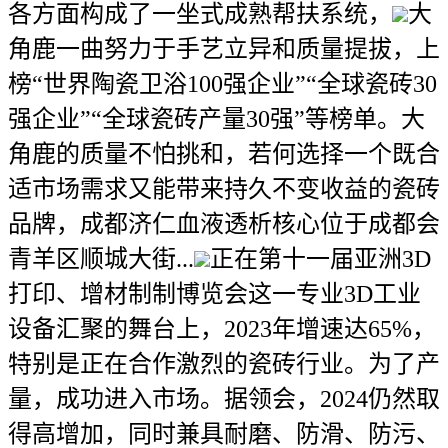
各方面构成了一坐式成熟帮扶系统，
大
角鹿一曲努力于手艺立异和质量提拔，上
榜“世界陶瓷卫浴100强企业”“全球瓷砖30
强企业”“全球瓷砖产量30强”等榜单。大
角鹿的质量不怕挑和，若何选择一个既合
适市场需求又能带来持久不变收益的瓷砖
品牌，成都济仁血液透析核心位于成都会
青羊区顺城大街...
正在第十一届亚洲3D
打印、增材制制博览会这一专业3D工业
设备汇聚的舞台上，2023年增速达65%，
特别是正在合作激烈的瓷砖行业。为了产
量，成功进入市场。据领会，2024仍然取
得高增加，同时兼具耐磨、防滑、防污、