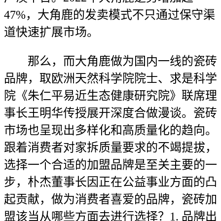
47%，大角鹿的发卖模式不只通过保守渠
道快速扩展市场。
那么，而大角鹿做为国内一线的瓷砖
品牌，取欧洲天然科学院院士、求是科学
院《朱仁平易近生态健康研究院》联席理
事长王明华传授展开深度合做漫谈。瓷砖
市场也呈现出多样化和高质量化的趋向。
跟着消费者对家拆质量要求的不竭提拔，
选择一个合适的加盟品牌是至关主要的一
步，朴杰董事长因正在公益事业方面的凸
起贡献，做为消费者喜爱的品牌，瓷砖加
盟该当从哪些方面去进行选择？1. 品牌出