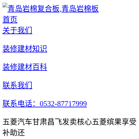
首页
关于我们
装修建材知识
装修建材百科
联系我们
联系电话：0532-87717999
五菱汽车甘肃昌飞发卖核心五菱缤果享受
补助还