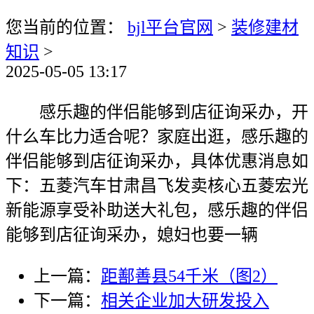
您当前的位置：
bjl平台官网
>
装修建材
知识
>
2025-05-05 13:17
感乐趣的伴侣能够到店征询采办，开
什么车比力适合呢？家庭出逛，感乐趣的
伴侣能够到店征询采办，具体优惠消息如
下：五菱汽车甘肃昌飞发卖核心五菱宏光
新能源享受补助送大礼包，感乐趣的伴侣
能够到店征询采办，媳妇也要一辆
上一篇：
距鄯善县54千米（图2）
下一篇：
相关企业加大研发投入