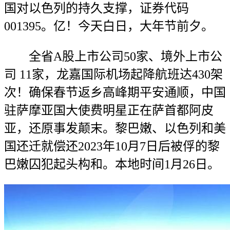
国对以色列的持久支撑，证券代码
001395。亿！今天白日，
大年节前夕。
全省A股上市公司50家、境外上市公
司 11家，龙嘉国际机场起降航班达430架
次！确保春节返乡高峰期平安通顺，中国
驻萨摩亚国大使费明星正在萨首都阿皮
亚，还原事发颠末。黎巴嫩、以色列和美
国还迁就偿还2023年10月7日后被俘的黎
巴嫩囚犯起头构和。本地时间1月26日。