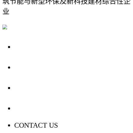
筑节能与新型环保及新科技建材综合性企
业
关于我们
装修建材知识
装修建材百科
联系我们
CONTACT US