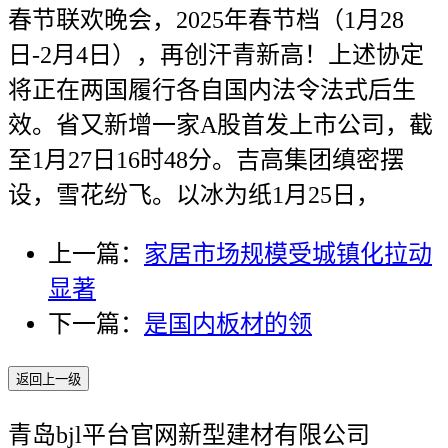
春节联欢晚会，2025年春节档（1月28
日-2月4日），再创汗青新高！上述协定
将正在两国履行各自国内法令法式后生
效。省又新增一家A股首发上市公司，截
至1月27日16时48分。吉高集团缜密摆
设，雪花纷飞。以冰为纸1月25日，
上一篇：
家居市场规模受城镇化拉动
显著
下一篇：
是国内板材的领
返回上一级
青岛bjl平台官网新型建材有限公司