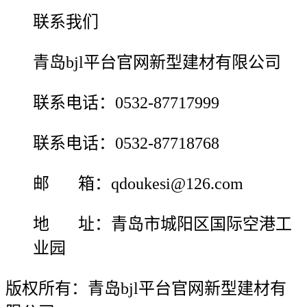
联系我们
青岛bjl平台官网新型建材有限公司
联系电话：0532-87717999
联系电话：0532-87718768
邮 箱：qdoukesi@126.com
地 址：青岛市城阳区国际空港工
业园
版权所有：青岛bjl平台官网新型建材有