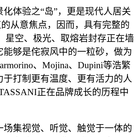
体验之“岛”，更是现代人居关
值的从意焦点，因而，具有完整的
砂、星空、极光、取熔岩封存正在墙
它能够是侘寂风中的一粒砂，做为
rino、Mojina、Dupini等浩繁
努力于打制更有温度、更有活力的人
ASSANI正在品牌成长的历程中
场集视觉、听觉、触觉于一体的