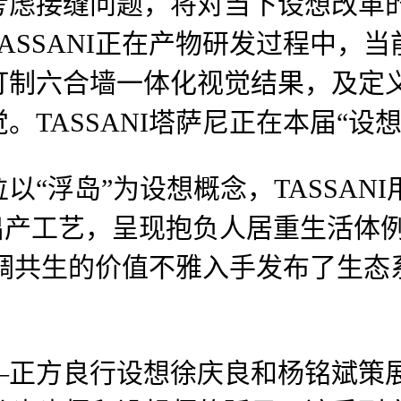
考虑接缝问题，将对当下设想改革
ASSANI正在产物研发过程中，
可打制六合墙一体化视觉结果，及定
TASSANI塔萨尼正在本届“设
浮岛”为设想概念，TASSAN
色出产工艺，呈现抱负人居重生活体
然协调共生的价值不雅入手发布了生
方良行设想徐庆良和杨铭斌策展，