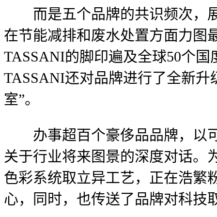
而是五个品牌的共识频次，展位
在节能减排和废水处置方面力图最大
TASSANI的脚印遍及全球5
TASSANI还对品牌进行了全
室”。
办事超百个豪侈品品牌，以可持
关于行业将来图景的深度对话。
色彩系统取立异工艺，正在浩繁
心，同时，也传送了品牌对科技