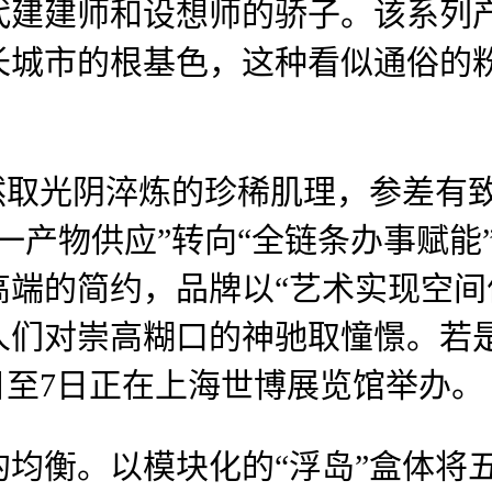
代建建师和设想师的骄子。该系列
长城市的根基色，这种看似通俗的
取光阴淬炼的珍稀肌理，参差有致
一产物供应”转向“全链条办事赋能
端的简约，品牌以“艺术实现空间
人们对崇高糊口的神驰取憧憬。若
月4日至7日正在上海世博展览馆举办。
衡。以模块化的“浮岛”盒体将五