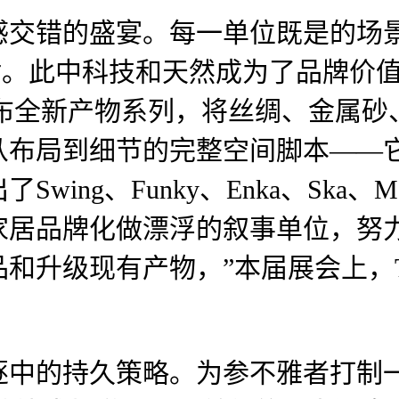
错的盛宴。每一单位既是的场景化
应对。此中科技和天然成为了品牌价
将发布全新产物系列，将丝绸、金属
从布局到细节的完整空间脚本——
、Funky、Enka、Ska、Marmo
泛家居品牌化做漂浮的叙事单位，
和升级现有产物，”本届展会上，T
的持久策略。为参不雅者打制一