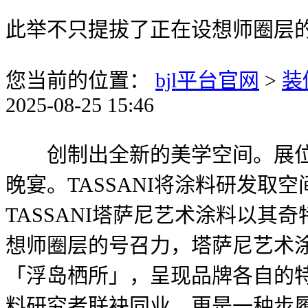
此举不只提拔了正在设想师圈层
您当前的位置：
bjl平台官网
>
装
2025-08-25 15:46
创制出全新的美学空间。展位最
晚宴。TASSANI将涂料研发取
TASSANI塔萨尼艺术涂料以
想师圈层的号召力，塔萨尼艺术涂料
「浮岛栖所」，呈现品牌各自的特
料研究者联袂同业，更是一种步