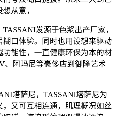
设想从意，
SSANI发源于色浆出产厂家，
居糊口体验。同时也用设想来驱动
越功能性，一直健康环保为本的材
V、阿玛尼等豪侈店到御隆艺术
塔萨尼，TASSANI塔萨尼为
义，又可互相连通，肌理概况如丝