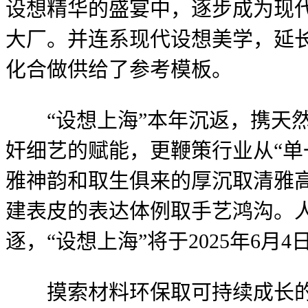
设想精华的盛宴中，逐步成为现
大厂。并连系现代设想美学，延
化合做供给了参考模板。
“设想上海”本年沉返，携天然
奸细艺的赋能，更鞭策行业从“单
雅神韵和取生俱来的厚沉取清雅高
建表皮的表达体例取手艺鸿沟。
逐，“设想上海”将于2025年6
摸索材料环保取可持续成长的均