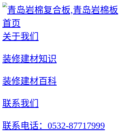
首页
关于我们
装修建材知识
装修建材百科
联系我们
联系电话：0532-87717999