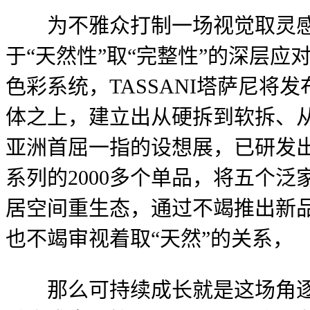
为不雅众打制一场视觉取灵感交
于“天然性”取“完整性”的深层
色彩系统，TASSANI塔萨尼
体之上，建立出从硬拆到软拆、
亚洲首屈一指的设想展，已研发出了Swing
系列的2000多个单品，将五个
居空间重生态，通过不竭推出新品
也不竭审视着取“天然”的关系，
那么可持续成长就是这场角逐中