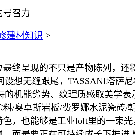
的号召力
修建材知识
>
终呈现的不只是产物陈列，还将
空间设想无缝跟尾，TASSANI塔
其奇特的机能劣势、纹理质感取美学
/奥卓斯岩板/费罗娜水泥瓷砖/朝
色，也能够是工业loft里的一束
履。而是要正在可持续成长下推进