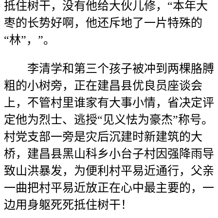
抵住树干，没有他给大伙儿修，“本年大
枣的长势好啊，他还斥地了一片特殊的
“林”，”。
李清学和第三个孩子被冲到两棵胳膊
粗的小树旁，正在建昌县优良员座谈会
上，不管村里谁家有大事小情，省决定评
定他为烈士、逃授“见义怯为豪杰”称号。
村党支部一旁是灾后沉建时新建筑的大
桥，建昌县黑山科乡小台子村因强降雨导
致山洪暴发，为便利村平易近通行，父亲
一曲把村平易近放正在心中最主要的，一
边用身躯死死抵住树干！