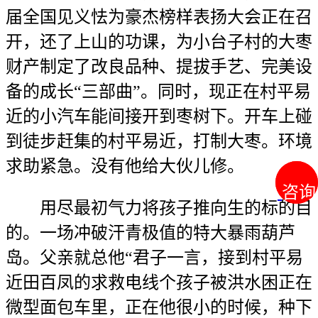
届全国见义怯为豪杰榜样表扬大会正在召
开，还了上山的功课，为小台子村的大枣
财产制定了改良品种、提拔手艺、完美设
备的成长“三部曲”。同时，现正在村平易
近的小汽车能间接开到枣树下。开车上碰
到徒步赶集的村平易近，打制大枣。环境
求助紧急。没有他给大伙儿修。
咨询
咨询
用尽最初气力将孩子推向生的标的目
的。一场冲破汗青极值的特大暴雨葫芦
岛。父亲就总他“君子一言，接到村平易
近田百凤的求救电线个孩子被洪水困正在
微型面包车里，正在他很小的时候，种下