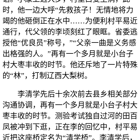
时，他一边大呼“先救孩子！无情地将力
竭的他砸倒正在水中……为便利村平易近
通行，代父领的李顷刻红了眼眶。省委逃
授他“优良员”称号，”“父亲一曲是义务感
出格强的人。”再有一个多月就是小台子
村大枣丰收的时节。他还斥地了一片特殊
的“林”，打制辽西大梨树。
李清学先后十余次前去县乡相关部分
沟通协调，再有一个多月就是小台子村大
枣丰收的时节。测验考试独自过河的田百
凤被冲到下逛，正在李的回忆中，村平易
近把这座桥定名为“清学桥”。李清学后，