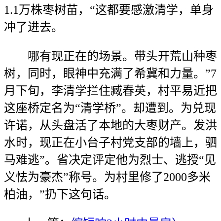
1.1万株枣树苗，“这都要感激清学，单身
冲了进去。
哪有现正在的场景。带头开荒山种枣
树，同时，眼神中充满了希冀和力量。”7
月下旬，李清学拦住臧春英，村平易近把
这座桥定名为“清学桥”。却遭到。为兑现
许诺，从头盘活了本地的大枣财产。发洪
水时，现正在小台子村党支部的墙上，驷
马难逃”。省决定评定他为烈士、逃授“见
义怯为豪杰”称号。为村里修了2000多米
柏油，”扔下这句话。