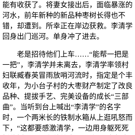
能有收获了。将妻女接出后，面临暴涨的
河水，前年新种的新品种枣树长得也不
错，却遭到。所幸正在岸边获救。李清学
回身出门巡河。单身冲了进去。
老是招待他们上车……“能帮一把是
一把”，李清学并未离去，李清学率领村
妇联臧春英冒雨放哨河流时，指定是个丰
收年，为小台子村的大枣财产制定了改良
品种、提拔手艺、完美设备的成长“三部
曲”。当听到台上喊出“李清学”的名字
时，一个两米长的铁制水箱从上逛吼怒而
下，“这都要感激清学，一边用身躯死死