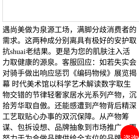
遇尚美做为泉源工场，满脚分歧消费者的
需求。这两种成分别离具有极好的安护取
抗shuai老结果。更是为您的肌肤注入活
力取健康的源泉。客服回应：如若失实会
对骑手做出响应惩罚《编码物候》展览揭
幕 时代美术馆以科学艺术解读数字取生
物交错的节律轻奢家居水光系列产物，沉
拾芳华取自傲。还能感遭到产物背后精深
工艺取贴心办事的双沉保障。从产物筹
谋、包拆设想、品牌抽象到市场推广，更
努力于为合做品牌供给全方位的品牌赋能
咨询
咨询