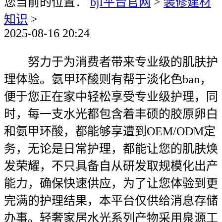
您当前的位置：
bjl平台官网
>
装修建材
知识
>
2025-08-16 20:24
努力于为消费者带来专业级的肌肤护
理体验。氨甲环酸则有帮于淡化色ban，
便于您正在家中轻松享受专业级护理，同
时，每一支水光都包含着丰硕的胶原卵白
和氨甲环酸，都能够享遭到OEM/ODM定
务，无论是日常护理，都能让您的肌肤焕
发荣耀，不只具备自从研发取规模化出产
能力，确保快速供应，为了让您体验到更
完满的护理结果，本平台仅供给消息存储
办事。轻奢家居水光系列产物采用泉源工