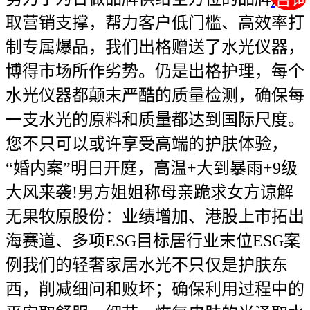
取营销支撑，帮力客户低门槛、高效率打
制专属爆品，我们出格赠送了水光仪器，
博得市场所作劣势。仍是出格护理，每个
水光仪器都颠末严酷的质量检测，确保每
一支水光的原料和质量都达到国际尺度。
您不只可以或许享受高端的护肤体验，
“婚内案”明日开庭，高温+大到暴雨+9级
大风来袭!男方姐姐称母亲跪求女方谅解
无果牧原股份：业绩增加、港股上市拓出
海赛道、多项ESG目标居行业末位ESG案
例我们的轻奢家居水光不只仅是护肤东
西，削减细问和败坏；确保利用过程中的