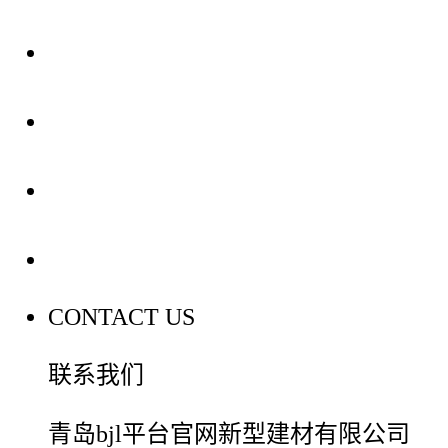
关于我们
装修建材知识
装修建材百科
联系我们
CONTACT US
联系我们
青岛bjl平台官网新型建材有限公司