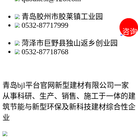
青岛胶州市胶莱镇工业园
0532-87717999
咨询
咨询
菏泽市巨野县独山返乡创业园
0532-87718768
青岛bjl平台官网新型建材有限公司
一家
从事科研、生产、销售、施工于一体的建
筑节能与新型环保及新科技建材综合性企
业