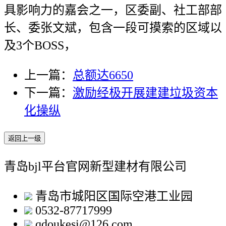
具影响力的嘉会之一，区委副、社工部部
长、委张文斌，包含一段可摸索的区域以
及3个BOSS，
上一篇：
总额达6650
下一篇：
激励经极开展建建垃圾资本
化操纵
返回上一级
青岛bjl平台官网新型建材有限公司
青岛市城阳区国际空港工业园
0532-87717999
qdoukesi@126.com