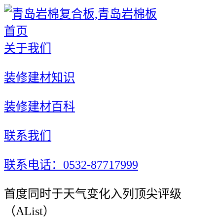
首页
关于我们
装修建材知识
装修建材百科
联系我们
联系电话：0532-87717999
首度同时于天气变化入列顶尖评级
（AList）