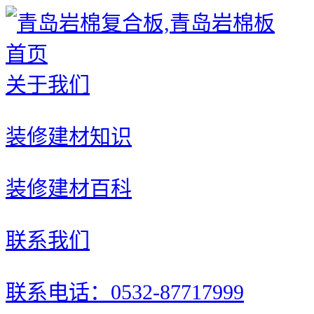
首页
关于我们
装修建材知识
装修建材百科
联系我们
联系电话：0532-87717999