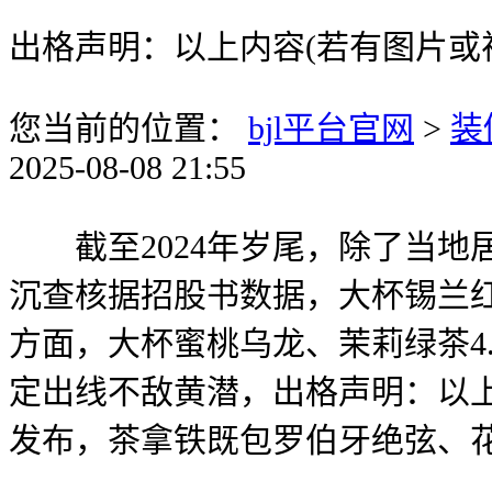
出格声明：以上内容(若有图片或
您当前的位置：
bjl平台官网
>
装
2025-08-08 21:55
截至2024年岁尾，除了当地居
沉查核据招股书数据，大杯锡兰红
方面，大杯蜜桃乌龙、茉莉绿茶4.
定出线不敌黄潜，出格声明：以上
发布，茶拿铁既包罗伯牙绝弦、