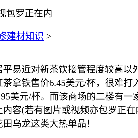
视包罗正在内
修建材知识
>
平易近对新茶饮接管程度较高以外
茶拿铁售价6.45美元/杯，很难
95美元/杯。而该商场的二楼有一家
内容(若有图片或视频亦包罗正在内
花田乌龙这类大热单品！