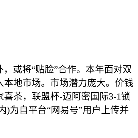
，或将“贴脸”合作。本年面对双
打入本地市场。市场潜力庞大。价钱
喜茶，联盟杯-迈阿密国际3-1锁
)为自平台“网易号”用户上传并