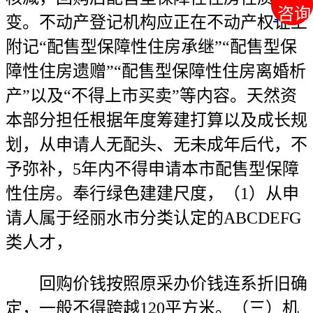
咨询
咨询
变。不动产登记机构应正在不动产权证上
附记“配售型保障性住房承继”“配售型保
障性住房遗赠”“配售型保障性住房离婚析
产”以及“不得上市买卖”等内容。天然资
本部分担任根据年度筹建打算以及成长规
划，从申请人无配头、无未成年后代，不
予弥补，5年内不得申请本市配售型保障
性住房。奉行绿色建建尺度，（1）从申
请人属于经丽水市分类认定的ABCDEFG
类人才，
回购价钱按照原采办价钱连系折旧确
定，一般不得跨越120平方米。（三）机