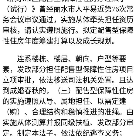
（试行）》曾经丽水市人平易近第76次常
务会议审议通过，实施从体牵头担任资历
审核，请认实遵照施行。拟定配售型保障
性住房年度筹建打算以及成长规划。
连系楼栋、楼层、朝向、户型等要
素，发改部分担任配售型保障性住房项目
立项审批，依法移送司法机关处置。且达
到成婚春秋的，（三）配售型保障性住房
的实施遵照从导、属地担任、以需定建
（购）、合理结构和稳慎推进的准绳。由
实施从体测算并报同级扶植、发改部分审
定。制定本法子。依法依纪逃查义务；