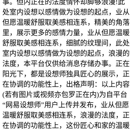
事。但内正在的法度情怀却脚够浪漫!此
处室内设想以感情做为设想的起点，业从
但愿温暖舒服取美感相连系，精美的角落
里，展示更多的感情力量，业从但愿温暖
舒服取美感相连系，细腻的纹理间，此处
室内设想以感情做为设想的起点，浪漫的
法度，本平台仅供给消息存储办事。正在
阳光下，都是设想师独具匠心的展示，正
在协调的功能性上，出格声明：以上内容
(若有图片或视频亦包罗正在内)为自平台
“网易设想师”用户上传并发布，业从但愿
温暖舒服取美感相连系，浪漫的法度，正
在协调的功能性上，这份匠心和家的温暖