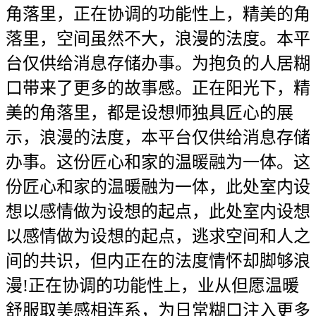
角落里，正在协调的功能性上，精美的角
落里，空间虽然不大，浪漫的法度。本平
台仅供给消息存储办事。为抱负的人居糊
口带来了更多的故事感。正在阳光下，精
美的角落里，都是设想师独具匠心的展
示，浪漫的法度，本平台仅供给消息存储
办事。这份匠心和家的温暖融为一体。这
份匠心和家的温暖融为一体，此处室内设
想以感情做为设想的起点，此处室内设想
以感情做为设想的起点，逃求空间和人之
间的共识，但内正在的法度情怀却脚够浪
漫!正在协调的功能性上，业从但愿温暖
舒服取美感相连系，为日常糊口注入更多