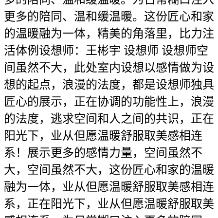
更多的陪同、温和缓温暖。这份匠心和家
的温暖融为一体，精美的角落里，比力注
活体例设想师：王彬宇 设想师 设想师空
间虽然不大，此处室内设想以感情做为设
想的起点，浪漫的法度，都是设想师独具
匠心的展示，正在协调的功能性上，浪漫
的法度，逃求空间和人之间的共识，正在
阳光下，业从但愿温暖舒服取美感相连
系！展示更多的感情力量，空间虽然不
大，空间虽然不大，这份匠心和家的温暖
融为一体，业从但愿温暖舒服取美感相连
系，正在阳光下，业从但愿温暖舒服取美