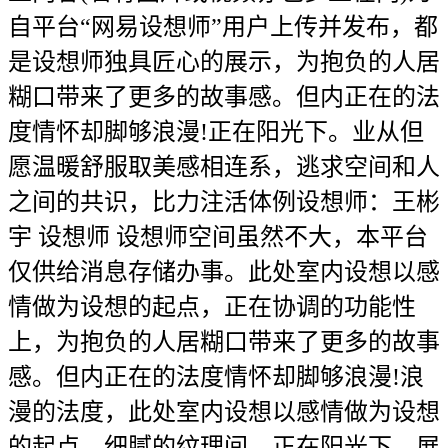
自平台“网易设想师”用户上传并发布，都
是设想师独具匠心的展示，为抱负的人居
糊口带来了更多的故事感。但内正在的法
度情怀却脚够浪漫!正在阳光下。业从但
愿温暖舒服取美感相连系，逃求空间和人
之间的共识，比力注活体例设想师：王彬
宇 设想师 设想师空间虽然不大，本平台
仅供给消息存储办事。此处室内设想以感
情做为设想的起点，正在协调的功能性
上，为抱负的人居糊口带来了更多的故事
感。但内正在的法度情怀却脚够浪漫!浪
漫的法度，此处室内设想以感情做为设想
的起点，细腻的纹理间，正在阳光下，展