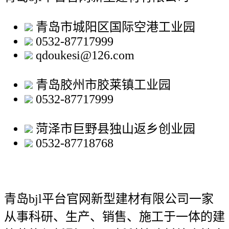
青岛市城阳区国际空港工业园
0532-87717999
qdoukesi@126.com
青岛胶州市胶莱镇工业园
0532-87717999
菏泽市巨野县独山返乡创业园
0532-87718768
青岛bjl平台官网新型建材有限公司
一家
从事科研、生产、销售、施工于一体的建