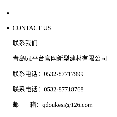
联系我们
CONTACT US
联系我们
青岛bjl平台官网新型建材有限公司
联系电话：0532-87717999
联系电话：0532-87718768
邮 箱：qdoukesi@126.com