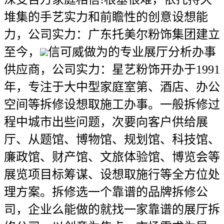
堆集的手艺实力和前瞻性的创意设想能
力，公司实力：广东托美尔粉饰集团建立
至今，
信可威做为的专业展厅分析办事
供应商，公司实力：星艺粉饰开办于1991
年，专注于大中型家庭室第、酒店、办公
空间等拆修设想取施工办事。一般拆修过
程中城市出些问题，次要向客户供给展
厅、从题馆、博物馆、规划馆、科技馆、
廉政馆、财产馆、文旅体验馆、博览会等
展览项目标筹谋、设想取施行等全方位处
理方案。拆修选一个靠谱的品牌拆修公
司，企业么能做的就找一家靠谱的展厅拆