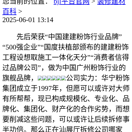
您当前的位置：
bjl平台官网
>
装修建材
百科
>
2025-06-01 13:14
先后荣获“中国建建粉饰行业品牌”
“500强企业”“国度扶植部颁布的建建粉饰
工程设想取施工一体化天分”“消费者信得
过品牌公司”，做为中国广州粉饰行业的
旗舰品牌，
公司实力：华宁粉饰
集团成立于1997年，但愿可以或许对大师
有所帮帮，现已构成规模化、专业化、品
牌化、集团化、财产化的合作劣势，而想
要削减这些问题，可以或许让后续拆修事
半功倍。那么正在汕展厅拆修公司哪家