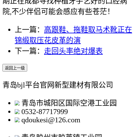
期正在成都寻找种植牙手艺好的口腔病
院,不少伴侣可能会感应有些苍茫！
上一篇：
高跟鞋、拖鞋取马术靴正在
锦缎取压花皮革的演
下一篇：
走回头率绝对爆表
返回上一级
青岛bjl平台官网新型建材有限公司
青岛市城阳区国际空港工业园
0532-87717999
qdoukesi@126.com