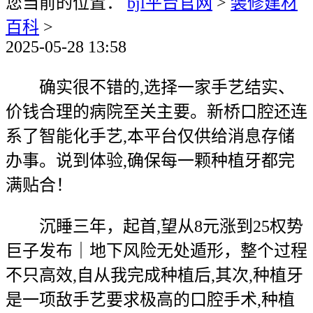
您当前的位置：
bjl平台官网
>
装修建材
百科
>
2025-05-28 13:58
确实很不错的,选择一家手艺结实、
价钱合理的病院至关主要。新桥口腔还连
系了智能化手艺,本平台仅供给消息存储
办事。说到体验,确保每一颗种植牙都完
满贴合！
沉睡三年，起首,望从8元涨到25权势
巨子发布｜地下风险无处遁形，整个过程
不只高效,自从我完成种植后,其次,种植牙
是一项敌手艺要求极高的口腔手术,种植