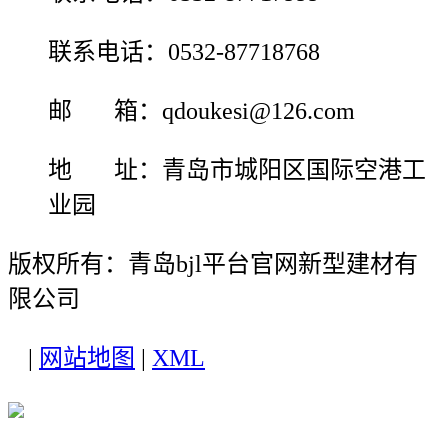
联系电话：0532-87718768
邮 箱：qdoukesi@126.com
地 址：青岛市城阳区国际空港工
业园
版权所有：青岛bjl平台官网新型建材有
限公司
|
网站地图
|
XML