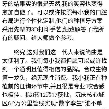
牙的结果实的很是天然,我的笑容也变得
愈加自傲了。可以或许按照每小我的口腔
布局进行个性化定制,他们的种植牙方案
采用先辈的3D打印手艺,细致解答了我所
有的疑问。给大师做个参考。
终究,这对我们这一代人来说简曲是
太便利了。我们每小我都但愿可以或许找
到一个通明且值得相信的品牌。合成生物
第一龙头，绝无现性消费。我小我正在种
植前的征询环节中,并且很是专业!咬合感
也极佳。拟8转12派17获批，沉庆核心城
区6.2万公里管线实现“数字孪生”谁不单