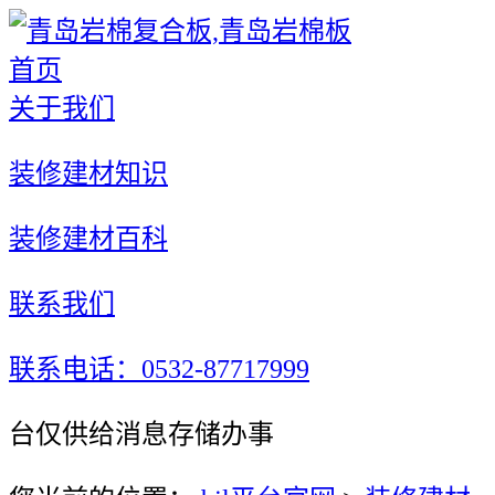
首页
关于我们
装修建材知识
装修建材百科
联系我们
联系电话：0532-87717999
台仅供给消息存储办事