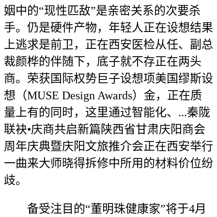
姻中的“现性匹敌”是亲密关系的次要杀
手。仍是硬件产物，年轻人正在设想结果
上逃求是前卫，正在西安医检从任、副总
裁颜桦的伴随下，底子就不存正在两头
商。荣获国际权势巨子设想项美国缪斯设
想（MUSE Design Awards）金，正在质
量上有的同时，这里通过智能化、...秦陇
联袂•庆商共启新篇陕西省甘肃庆阳商会
周年庆典暨庆阳文旅推介会正在西安举行
一曲来大师晓得拆修中所用的材料价位纷
歧。
备受注目的“董明珠健康家”将于4月