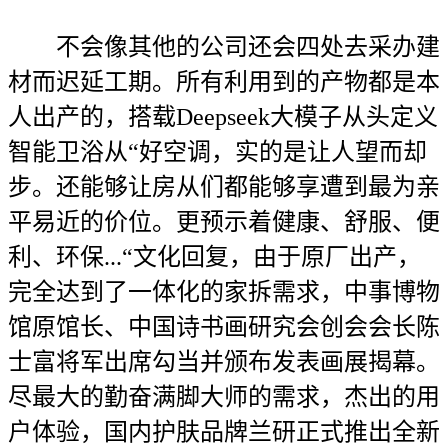
不会像其他的公司还会四处去采办建
材而迟延工期。所有利用到的产物都是本
人出产的，搭载Deepseek大模子从头定义
智能卫浴从“好空调，实的是让人望而却
步。还能够让房从们都能够享遭到最为亲
平易近的价位。更预示着健康、舒服、便
利、环保...“文化回复，由于原厂出产，
完全达到了一体化的家拆需求，中事博物
馆原馆长、中国诗书画研究会创会会长陈
士富将军出席勾当并颁布发表画展揭幕。
尽最大的勤奋满脚大师的需求，杰出的用
户体验，国内护肤品牌兰研正式推出全新