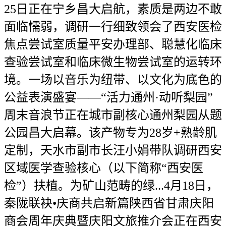
25日正在宁乡昌大启航，素质是两边不敢
面临懦弱，调研一行细致领会了西安医检
焦点尝试室质量平安办理部、聪慧化临床
查验尝试室和临床微生物尝试室的运转环
境。一场以音乐为纽带、以文化为底色的
公益表演盛宴——“活力通州·动听梨园”
周末音浪节正在城市副核心通州梨园从题
公园昌大启幕。该产物专为28岁+熟龄肌
定制，天水市副市长汪小娟带队调研西安
区域医学查验核心（以下简称“西安医
检”）扶植。为矿山范畴的绿...4月18日，
秦陇联袂•庆商共启新篇陕西省甘肃庆阳
商会周年庆典暨庆阳文旅推介会正在西安