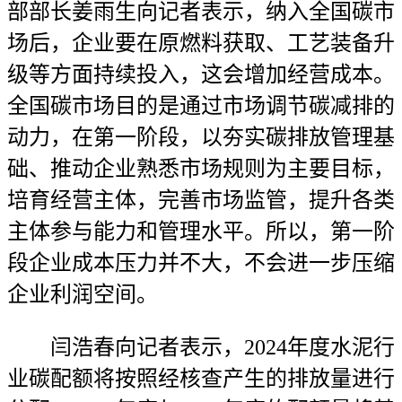
部部长姜雨生向记者表示，纳入全国碳市
场后，企业要在原燃料获取、工艺装备升
级等方面持续投入，这会增加经营成本。
全国碳市场目的是通过市场调节碳减排的
动力，在第一阶段，以夯实碳排放管理基
础、推动企业熟悉市场规则为主要目标，
培育经营主体，完善市场监管，提升各类
主体参与能力和管理水平。所以，第一阶
段企业成本压力并不大，不会进一步压缩
企业利润空间。
闫浩春向记者表示，2024年度水泥行
业碳配额将按照经核查产生的排放量进行