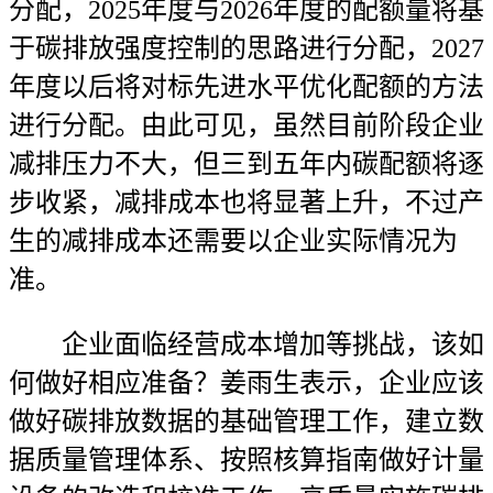
分配，2025年度与2026年度的配额量将基
于碳排放强度控制的思路进行分配，2027
年度以后将对标先进水平优化配额的方法
进行分配。由此可见，虽然目前阶段企业
减排压力不大，但三到五年内碳配额将逐
步收紧，减排成本也将显著上升，不过产
生的减排成本还需要以企业实际情况为
准。
企业面临经营成本增加等挑战，该如
何做好相应准备？姜雨生表示，企业应该
做好碳排放数据的基础管理工作，建立数
据质量管理体系、按照核算指南做好计量