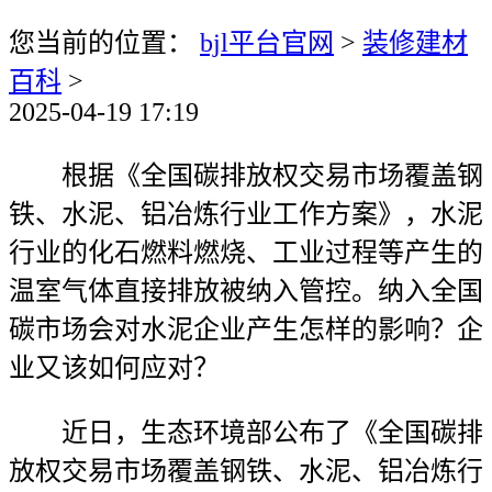
您当前的位置：
bjl平台官网
>
装修建材
百科
>
2025-04-19 17:19
根据《全国碳排放权交易市场覆盖钢
铁、水泥、铝冶炼行业工作方案》，水泥
行业的化石燃料燃烧、工业过程等产生的
温室气体直接排放被纳入管控。纳入全国
碳市场会对水泥企业产生怎样的影响？企
业又该如何应对？
近日，生态环境部公布了《全国碳排
放权交易市场覆盖钢铁、水泥、铝冶炼行