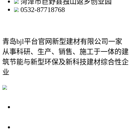
菏泽市巨野县独山返乡创业园
0532-87718768
青岛bjl平台官网新型建材有限公司
一家
从事科研、生产、销售、施工于一体的建
筑节能与新型环保及新科技建材综合性企
业
关于我们
装修建材知识