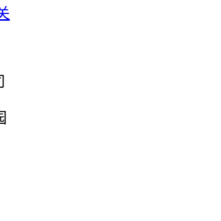
关
司
园