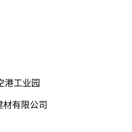
空港工业园
建材有限公司