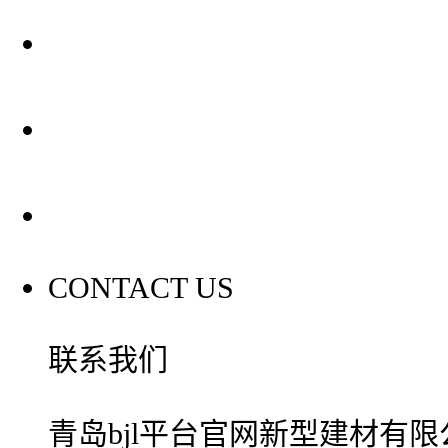
装修建材知识
装修建材百科
联系我们
CONTACT US
联系我们
青岛bjl平台官网新型建材有限