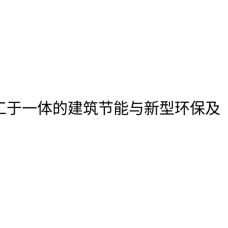
工于一体的建筑节能与新型环保及