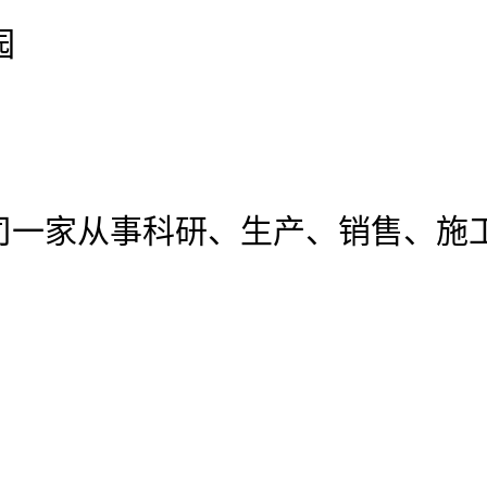
园
司
一家从事科研、生产、销售、施