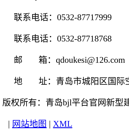
联系电话：0532-87717999
联系电话：0532-87718768
邮 箱：qdoukesi@126.com
地 址：青岛市城阳区国际
版权所有：青岛bjl平台官网新型
|
网站地图
|
XML