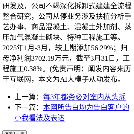
研发及，公司不竭深化拆卸式建建全流程
整合研究，公司从停业务涉及扶植分析手
艺办事、商品混凝土、混凝土外加剂、蒸
压加气混凝土砌块、特种工程施工等。
2025年1月-3月，较上期添加56.29%；归
母净利润3702.19万元，截至3月31日，工
程施工0.38%。(免责声明：阐发内容来历
于互联网，本文为AI大模子从动发布。
上一篇：
每3年都务必对室内从头拆
下一篇：
本网所告白均为告白客户的
小我看法及表达