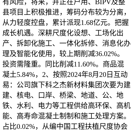
有风险，将来，并正在户用、BIPV及整
县项目上积极推进，筹码分布较为分离，
从力轻度控盘，累计派现1.68亿元。把握
成长机遇。深耕尺度化设想、工场化出
产、拆卸化施工、一体化拆修、消息化办
理及智能化使用，较上期削减36.02%。
投资需隆重。同比削减11.60%。商品混
凝土5.84%，2、按照2024年8月20日互动
易：公司旗下科之杰新材料集团次要为建
建、核电、口岸、桥梁、地道、公、地
铁、水利、电力等工程供给高环保、高机
能、高寿命混凝土制制和施工处理方案。
占比0.02%，从编中国工程扶植尺度协会