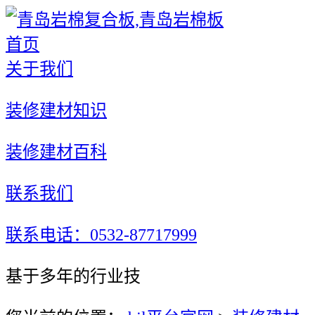
首页
关于我们
装修建材知识
装修建材百科
联系我们
联系电话：0532-87717999
基于多年的行业技