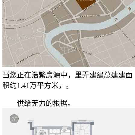
当您正在浩繁房源中，里弄建建总建建面
积约1.41万平方米，。
供给无力的根据。