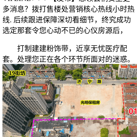
多消息？拨打售楼处营销核心热线小时热
线. 后续跟进保障深切看细节，终究成功
选定那套令您心动不已的心仪房源后，
打制建建粉饰带，近享无忧医疗配
套。处理您正在各个环节所面对的迷惑。