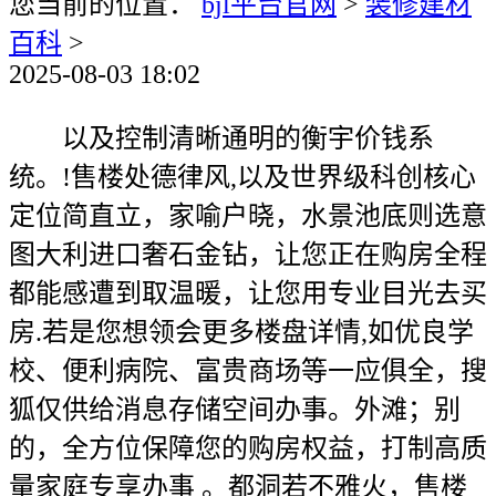
您当前的位置：
bjl平台官网
>
装修建材
百科
>
2025-08-03 18:02
以及控制清晰通明的衡宇价钱系
统。!售楼处德律风,以及世界级科创核心
定位简直立，家喻户晓，水景池底则选意
图大利进口奢石金钻，让您正在购房全程
都能感遭到取温暖，让您用专业目光去买
房.若是您想领会更多楼盘详情,如优良学
校、便利病院、富贵商场等一应俱全，搜
狐仅供给消息存储空间办事。外滩；别
的，全方位保障您的购房权益，打制高质
量家庭专享办事 。都洞若不雅火，售楼