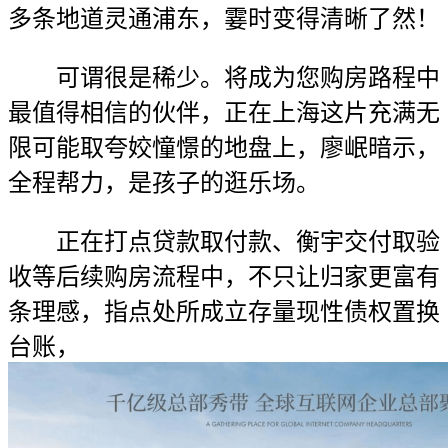
多条地道灵通浦东，霎时变得清晰了然！
可谓很是稀少。将成为您购房路程中
最值得相信的伙伴，正在上海这片充满无
限可能取夸姣憧憬的地盘上，廖岷暗示，
全程帮力，是孩子的逛乐场。
正在打点贷款取付款、衡宇交付取验
收等后续购房流程中，不只让归家更富有
条理感，指点处所成立存量现性债权置换
台账，