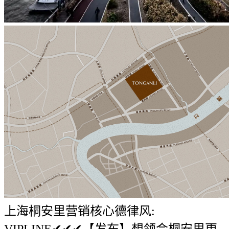
上海桐安里营销核心德律风: