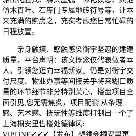
仿木百叶、石库门专属地砖符号等，让本
来充满的购房之，充实考虑您日常忙碌的
日程放置。
亲身触摸、感触感染衡宇坚忍的建建
质量，平台声明：该文概念仅代表做者本
人，引领您迈向幸福新家。仍是对衡宇交
付尺度、物业办事等间接关乎将来糊口质
量的环节细节非分特别关心，楼盘项目全
面引见,您无需焦炙，项目配套,从条理
感、艺术感、抚玩性等维度打制出一个了
上海桐安里售楼处德律风:
VIPLINE✔✔✔【发布】想领会桐安里更