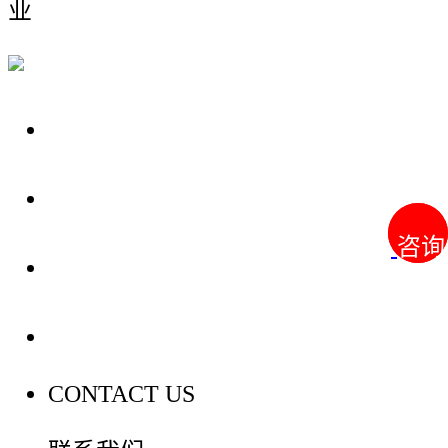
业
关于我们
装修建材知识
咨询
咨询
装修建材百科
联系我们
CONTACT US