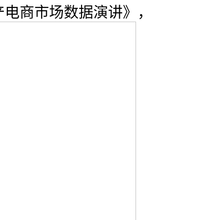
财产电商市场数据演讲》，