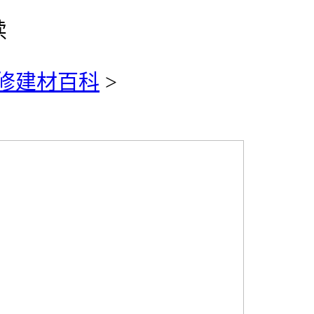
续
修建材百科
>