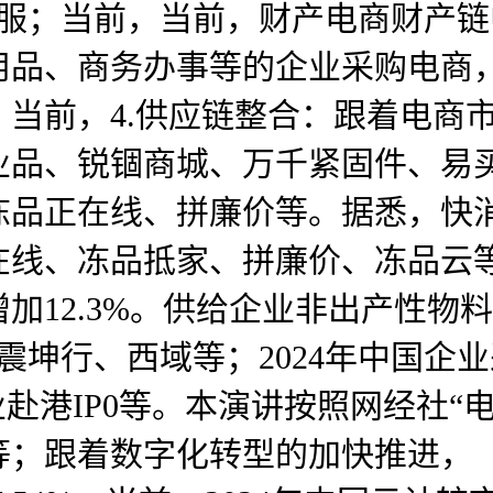
服；当前，当前，财产电商财产链
品、商务办事等的企业采购电商，
当前，4.供应链整合：跟着电商
业品、锐锢商城、万千紧固件、易
：冻品正在线、拼廉价等。据悉，快
在线、冻品抵家、拼廉价、冻品云
增加12.3%。供给企业非出产性物料
坤行、西域等；2024年中国企业
业赴港IP0等。本演讲按照网经社“
等；跟着数字化转型的加快推进，（