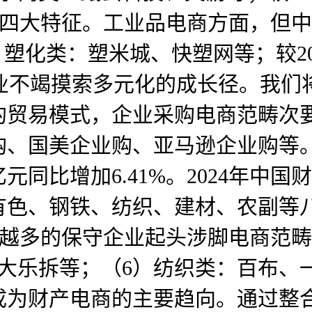
要呈现四大特征。工业品电商方面，
）塑化类：塑米城、快塑网等；较202
商企业不竭摸索多元化的成长径。我
贸易模式，企业采购电商范畴次要
、国美企业购、亚马逊企业购等。
00亿元同比增加6.41%。2024年中
色、钢铁、纺织、建材、农副等八
%。越来越多的保守企业起头涉脚电商
大乐拆等；（6）纺织类：百布、
成为财产电商的主要趋向。通过整