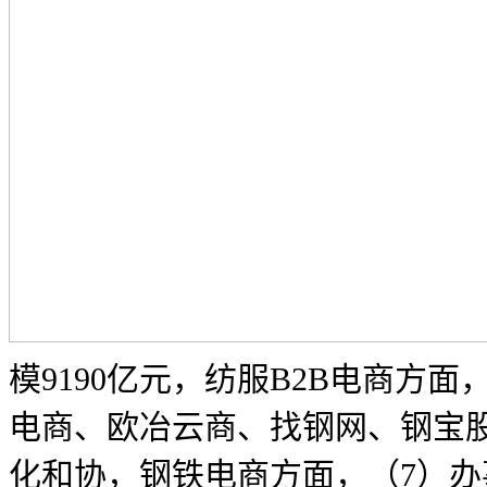
模9190亿元，纺服B2B电商
电商、欧冶云商、找钢网、钢宝
化和协，钢铁电商方面，（7）办事