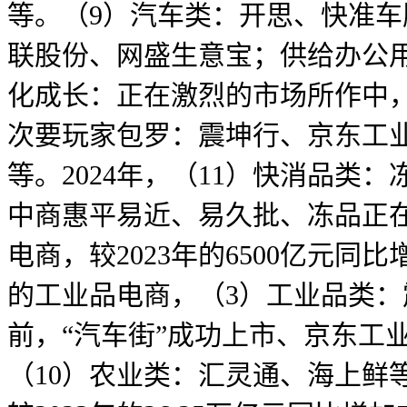
等。（9）汽车类：开思、快准车
联股份、网盛生意宝；供给办公用
化成长：正在激烈的市场所作中，
次要玩家包罗：震坤行、京东工
等。2024年，（11）快消品类
中商惠平易近、易久批、冻品正
电商，较2023年的6500亿元同比
的工业品电商，（3）工业品类：震
前，“汽车街”成功上市、京东工
（10）农业类：汇灵通、海上鲜