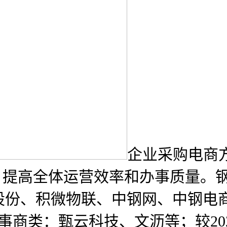
企业采购电商方
方面，提高全体运营效率和办事质量
股份、积微物联、中钢网、中钢电
商类：甄云科技、文沥等；较2023